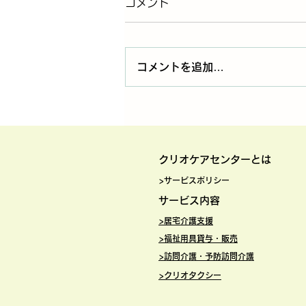
コメント
コメントを追加…
クリオケアセンターの新年会
を開催しました。
クリオケアセ
ンターとは
>サービスポリシー
サービス内
容
>
居宅介護支援
>
福祉用具貸与・販売
>訪問介護・予防訪問介護
>
クリオタクシー