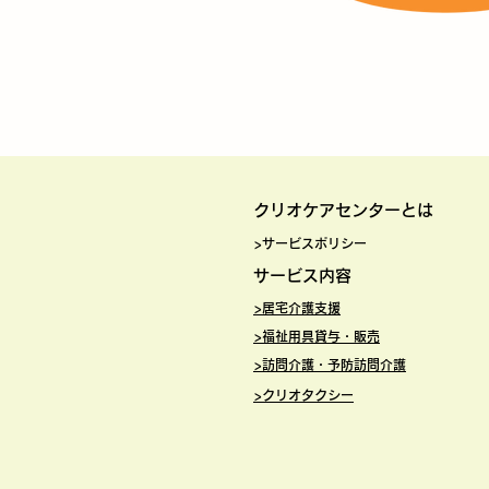
クリオケアセ
ンターとは
>サービスポリシー
サービス内
容
>
居宅介護支援
>
福祉用具貸与・販売
>訪問介護・予防訪問介護
>
クリオタクシー