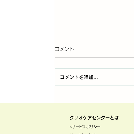
コメント
コメントを追加…
ヘルパーが思うこと⑰：食べ
やすい部位・食べやすくする
クリオケアセ
ンターとは
下ごしらえについて
>サービスポリシー