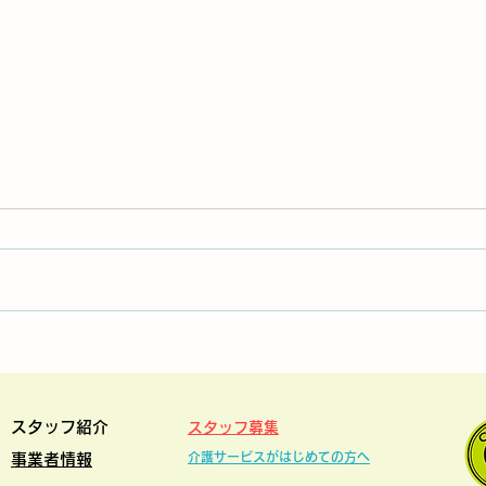
社内研修④ 食事介助 〜嚥下
「食
機能と安全な調理〜
AL
スタッフ紹介
スタッフ募集
介護サービスがはじめての方
へ
事業者情報