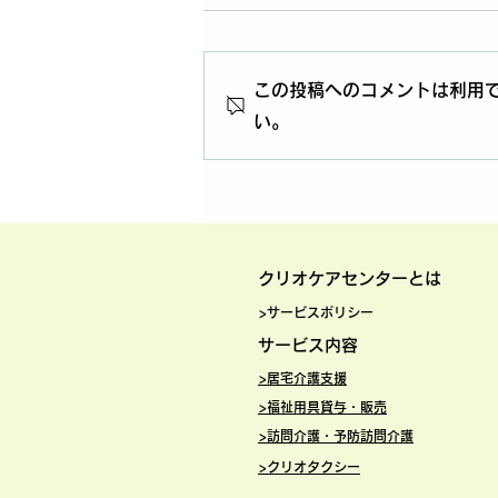
この投稿へのコメントは利用
い。
ヘルパーが思うこと⑥：ヘル
パーが考えるケアのあり方そ
の人らしさを尊重し、安心感
を与えるケア
クリオケアセ
ンターとは
>サービスポリシー
サービス内
容
>
居宅介護支援
>
福祉用具貸与・販売
>訪問介護・予防訪問介護
>
クリオタクシー